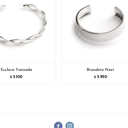
Esclava Trenzada
Brazalete Next
5.100
5.950
$
$

