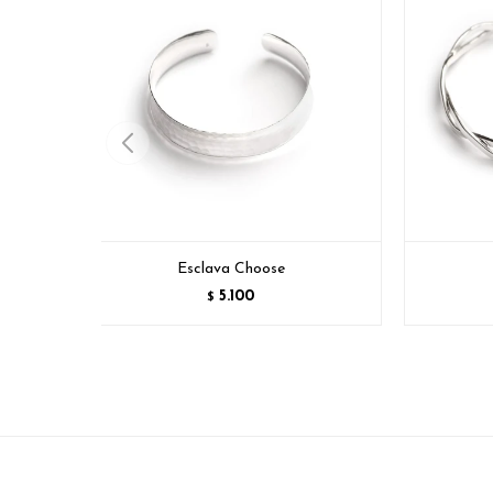
Esclava Choose
5.100
$