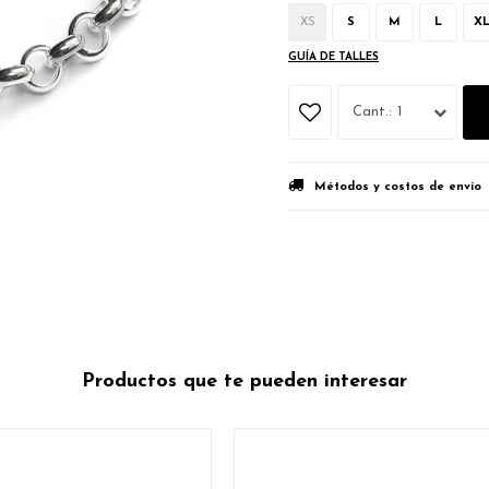
XS
S
M
L
X
GUÍA DE TALLES
1
Métodos y costos de envío
Productos que te pueden interesar