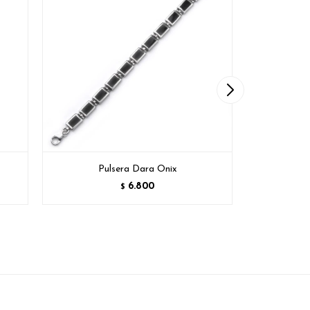
Pulsera Dara Onix
P
6.800
$