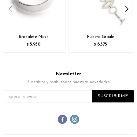
Brazalete Next
Pulsera Graule
5.950
6.375
$
$
Newsletter
¡Suscribite y recibí todas nuestras novedades!
SUSCRIBIRME

