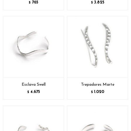
765
3.825
$
$
Esclava Swell
Trepadores Marte
4.675
1.020
$
$