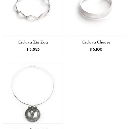
Esclava Zig Zag
Esclava Choose
3.825
5.100
$
$