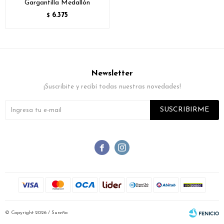
Gargantilla Medallón
6.375
$
Newsletter
¡Suscribite y recibí todas nuestras novedades!
SUSCRIBIRME


© Copyright 2026 / Sureño