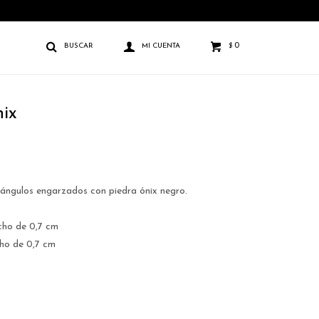
0
$
ix
tángulos engarzados con piedra ónix negro.
ncho de 0,7 cm
cho de 0,7 cm