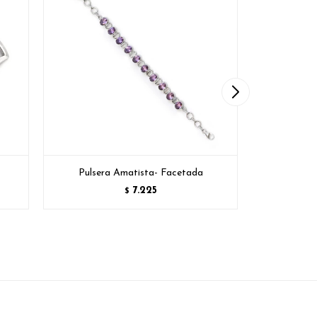
Pulsera Amatista- Facetada
7.225
$