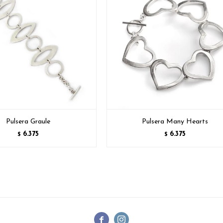
Pulsera Graule
Pulsera Many Hearts
6.375
6.375
$
$

