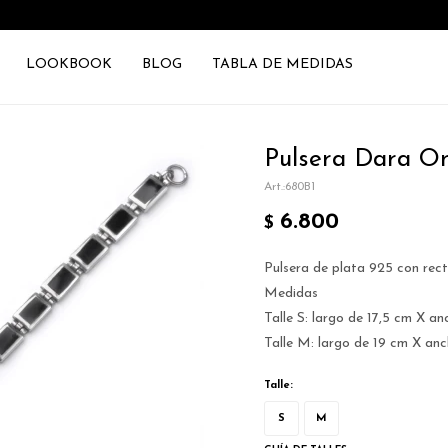
LOOKBOOK
BLOG
TABLA DE MEDIDAS
Pulsera Dara On
680B1
6.800
$
Pulsera de plata 925 con rec
Medidas
Talle S: largo de 17,5 cm X a
Talle M: largo de 19 cm X an
Talle:
S
M