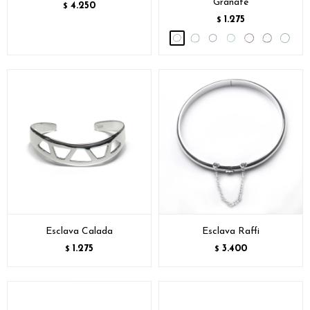
Granate
4.250
$
1.275
$
Esclava Calada
Esclava Raffi
1.275
3.400
$
$