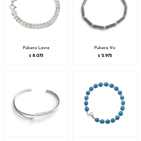
Pulsera Lavre
Pulsera Vic
8.075
2.975
$
$