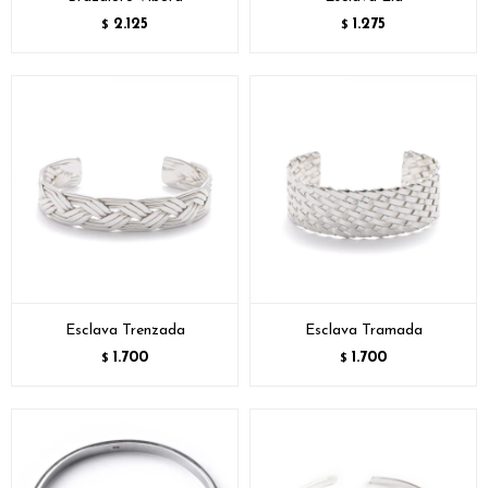
2.125
1.275
$
$
Esclava Trenzada
Esclava Tramada
1.700
1.700
$
$