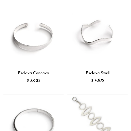
Esclava Cóncava
Esclava Swell
3.825
4.675
$
$