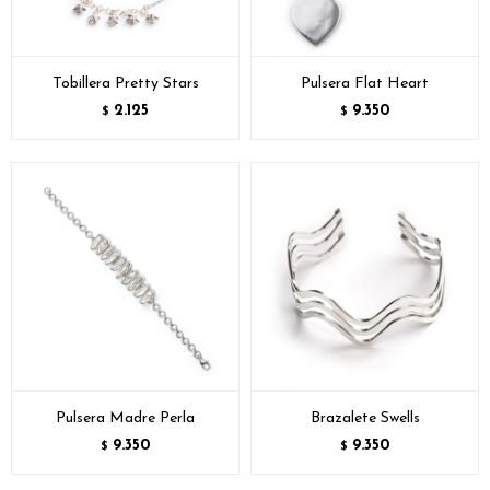
Tobillera Pretty Stars
Pulsera Flat Heart
2.125
9.350
$
$
Pulsera Madre Perla
Brazalete Swells
9.350
9.350
$
$