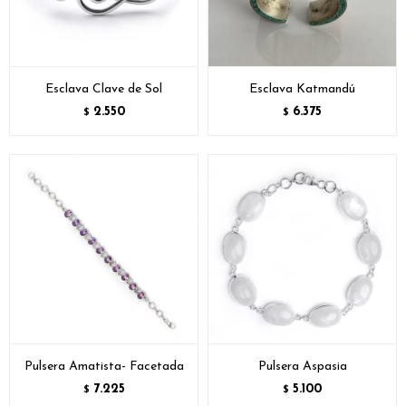
Esclava Clave de Sol
Esclava Katmandú
2.550
6.375
$
$
Pulsera Amatista- Facetada
Pulsera Aspasia
7.225
5.100
$
$