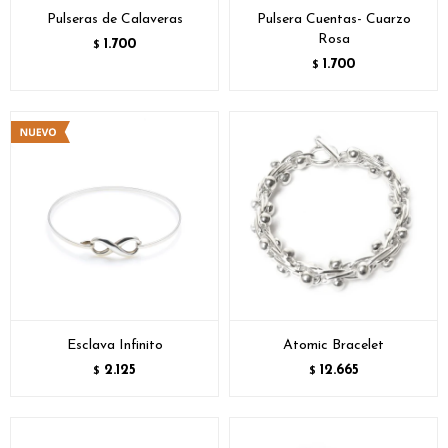
Pulseras de Calaveras
Pulsera Cuentas- Cuarzo
Rosa
1.700
$
1.700
$
Esclava Infinito
Atomic Bracelet
2.125
12.665
$
$