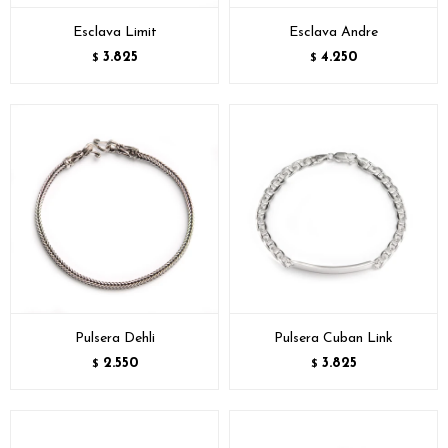
Esclava Limit
Esclava Andre
3.825
4.250
$
$
Pulsera Dehli
Pulsera Cuban Link
2.550
3.825
$
$