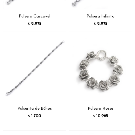
Pulsera Cascavel
Pulsera Infinito
2.975
2.975
$
$
Pulserita de Búhos
Pulsera Roses
1.700
10.965
$
$