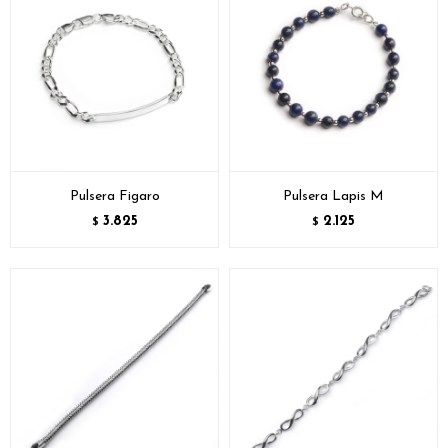
Pulsera Figaro
Pulsera Lapis M
3.825
2.125
$
$