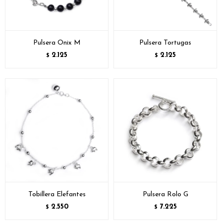
Pulsera Onix M
Pulsera Tortugas
2.125
2.125
$
$
Tobillera Elefantes
Pulsera Rolo G
2.550
7.225
$
$