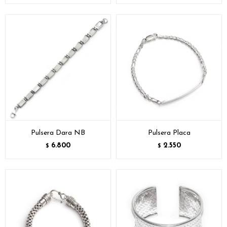
Pulsera Dara NB
Pulsera Placa
6.800
2.550
$
$