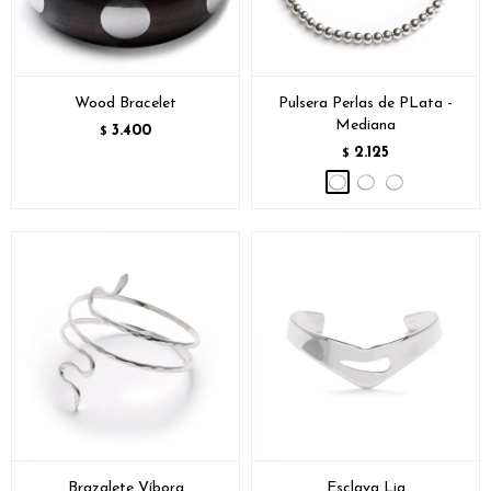
Wood Bracelet
Pulsera Perlas de PLata -
Mediana
3.400
$
2.125
$
Brazalete Víbora
Esclava Lia