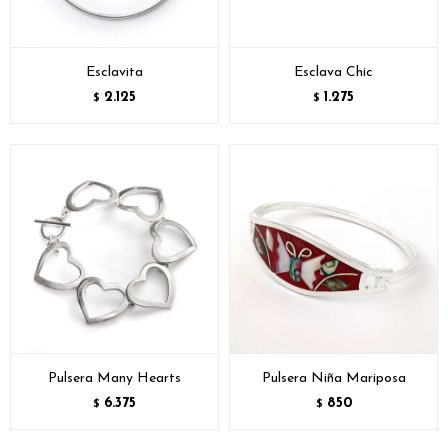
Esclavita
Esclava Chic
2.125
1.275
$
$
Pulsera Many Hearts
Pulsera Niña Mariposa
6.375
850
$
$