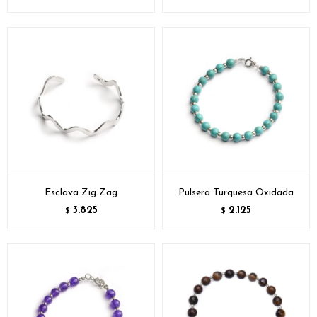
Esclava Zig Zag
Pulsera Turquesa Oxidada
3.825
2.125
$
$