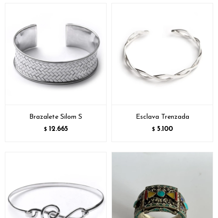
Brazalete Silom S
Esclava Trenzada
12.665
5.100
$
$