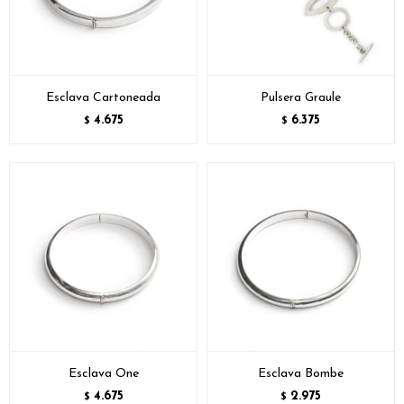
Esclava Cartoneada
Pulsera Graule
4.675
6.375
$
$
Esclava One
Esclava Bombe
4.675
2.975
$
$