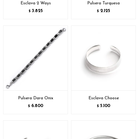
Esclava 2 Ways
Pulsera Turquesa
3.825
2.125
$
$
Pulsera Dara Onix
Esclava Choose
6.800
5.100
$
$