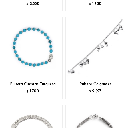
2.550
1.700
$
$
Pulsera Cuentas Turquesa
Pulsera Colgantes
1.700
2.975
$
$