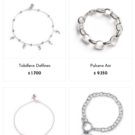
Tobillera Delfines
Pulsera Ani
1.700
9.350
$
$