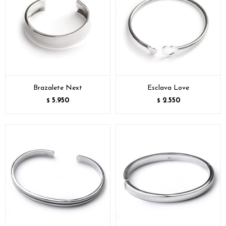
Brazalete Next
Esclava Love
5.950
2.550
$
$