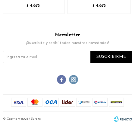
4.675
4.675
$
$
Newsletter
¡Suscribite y recibí todas nuestras novedades!
SUSCRIBIRME


© Copyright 2026 / Sureño