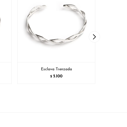
Esclava Trenzada
5.100
$