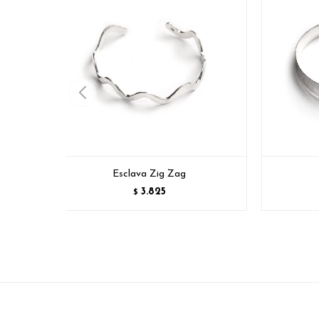
Esclava Zig Zag
3.825
$