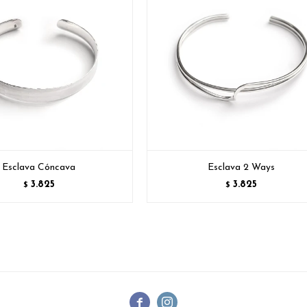
Esclava Cóncava
Esclava 2 Ways
3.825
3.825
$
$

