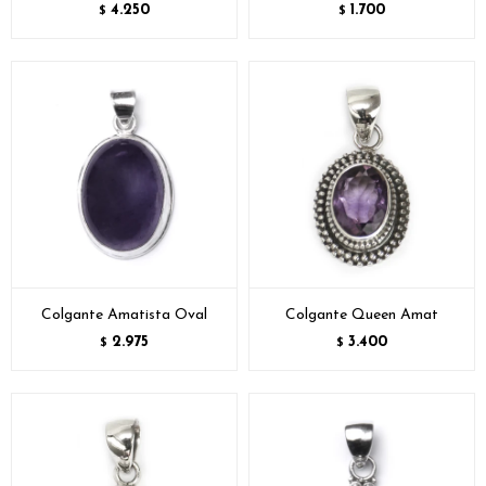
4.250
1.700
$
$
Colgante Amatista Oval
Colgante Queen Amat
2.975
3.400
$
$