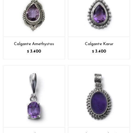
Colgante Amethystos
Colgante Karur
3.400
3.400
$
$