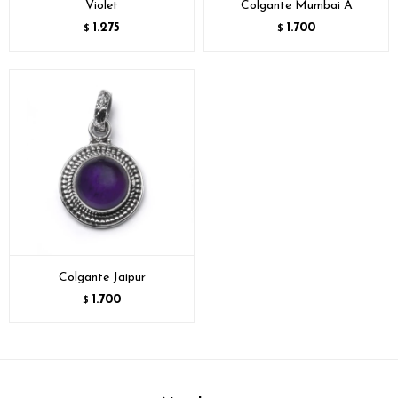
Violet
Colgante Mumbai A
1.275
1.700
$
$
Colgante Jaipur
1.700
$