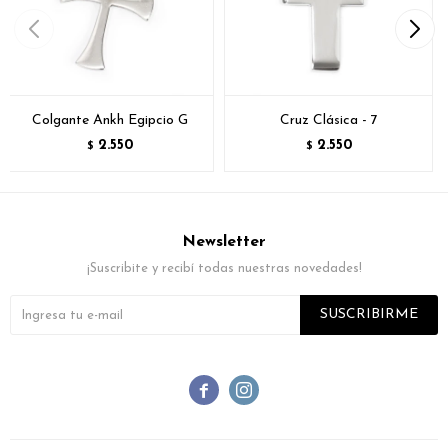
Colgante Ankh Egipcio G
Cruz Clásica - 7
2.550
2.550
$
$
Newsletter
¡Suscribite y recibí todas nuestras novedades!
SUSCRIBIRME

