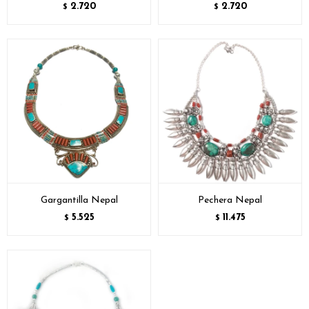
2.720
2.720
$
$
Gargantilla Nepal
Pechera Nepal
5.525
11.475
$
$