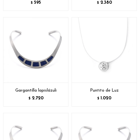
595
2.380
$
$
Gargantilla lapislázuli
Puntito de Luz
2.720
1.020
$
$