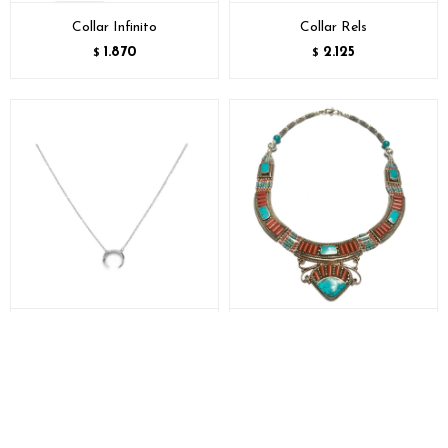
Collar Infinito
Collar Rels
1.870
2.125
$
$
Collar Media Luna
Gargantilla Nepal
2.125
5.525
$
$