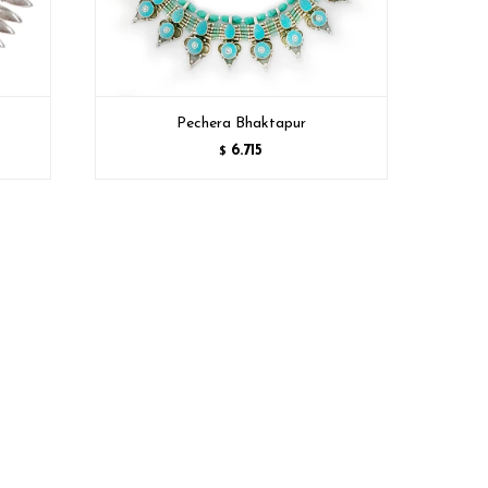
Pechera Bhaktapur
6.715
$