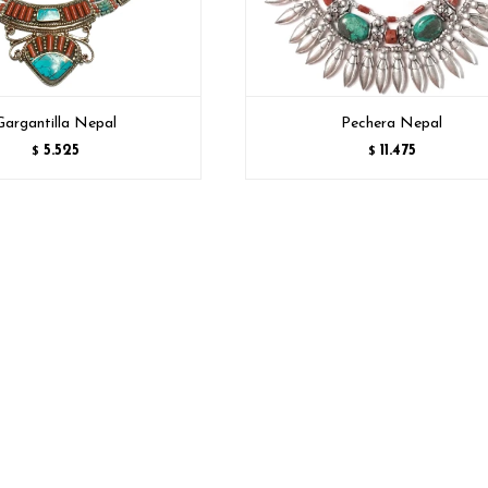
Gargantilla Nepal
Pechera Nepal
5.525
11.475
$
$