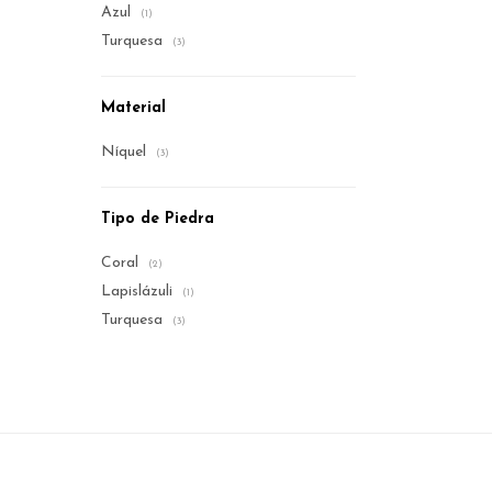
Azul
(1)
Turquesa
(3)
Material
Níquel
(3)
Tipo de Piedra
Coral
(2)
Lapislázuli
(1)
Turquesa
(3)