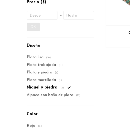
Precio
($)
OK
Diseño
Plata lisa
(36)
Plata trabajada
(11)
Plata y piedra
(5)
Plata martillada
(1)
Niquel y piedra
(3)
Alpaca con baño de plata
(16)
Color
Rojo
(2)