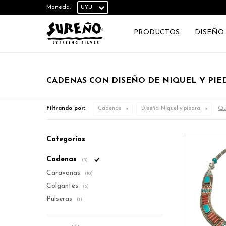
Moneda:
PRODUCTOS
DISEÑO
CADENAS CON DISEÑO DE NIQUEL Y PIE
Qui
Filtrando por:
Cadenas
Diseño:
Niquel y piedra
Categorías
Cadenas
(3)
Caravanas
(10)
Colgantes
(6)
Pulseras
(1)