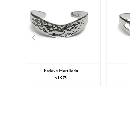
Esclava Martillada
1.275
$