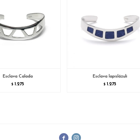
Esclava Calada
Esclava lapislázuli
1.275
1.275
$
$

