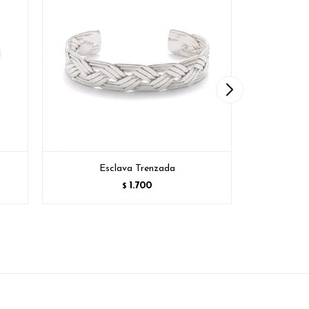
Esclava Trenzada
E
1.700
$