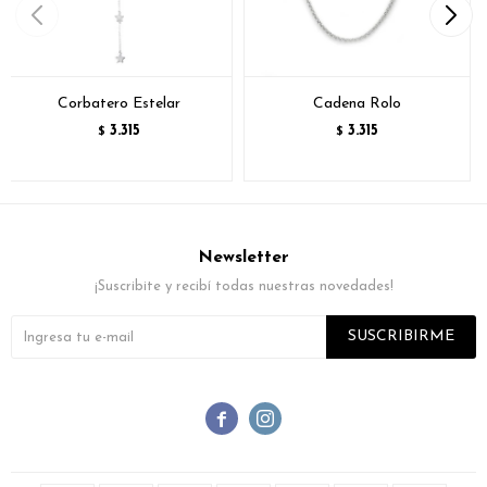
Corbatero Estelar
Cadena Rolo
3.315
3.315
$
$
Newsletter
¡Suscribite y recibí todas nuestras novedades!
SUSCRIBIRME

