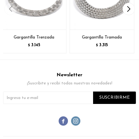
Gargantilla Trenzada
Gargantilla Tramada
3.145
3.315
$
$
Newsletter
¡Suscribite y recibí todas nuestras novedades!
SUSCRIBIRME

