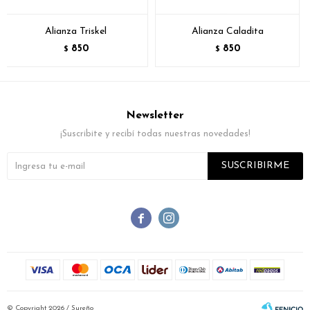
Alianza Triskel
Alianza Caladita
850
850
$
$
Newsletter
¡Suscribite y recibí todas nuestras novedades!
SUSCRIBIRME


© Copyright 2026 / Sureño