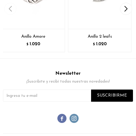
Anillo Amore
Anillo 2 leafs
1.020
1.020
$
$
Newsletter
¡Suscribite y recibí todas nuestras novedades!
SUSCRIBIRME

