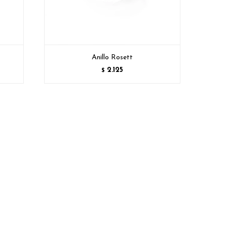
Anillo Rosett
2.125
$