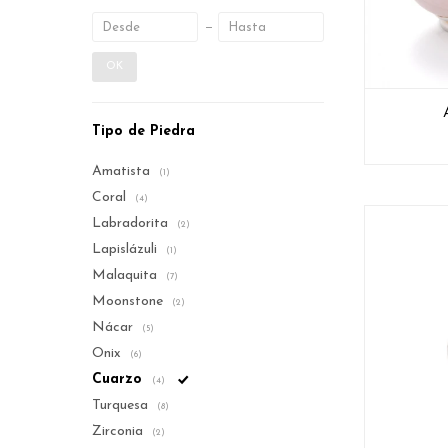
OK
Tipo de Piedra
Amatista
(1)
Coral
(4)
Labradorita
(2)
Lapislázuli
(1)
Malaquita
(7)
Moonstone
(2)
Nácar
(5)
Onix
(6)
Cuarzo
(4)
Turquesa
(8)
Zirconia
(2)