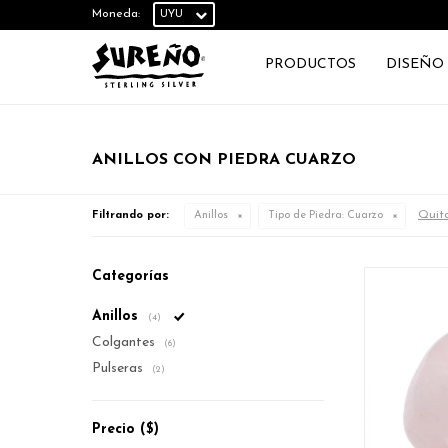
Moneda:
PRODUCTOS
DISEÑO
ANILLOS CON PIEDRA CUARZO
Quita
Filtrando por:
Anillos
Tipo de Piedra:
Cuarzo
Categorías
Anillos
(4)
Colgantes
(6)
Pulseras
(2)
Precio
($)