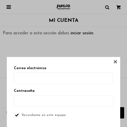

MI CUENTA
Para acceder a esta sección debes
iniciar sesión
.

Correo electrónico
Contraseña
Newsletter
¡Suscribite y recibí todas nuestras novedades!
SUSCRIBIRME
Recordarme en este equipo.