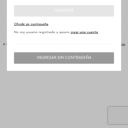


INGRESAR
Olvidé mi contraseña
No soy usuario registrado y quiero
crear una cuenta
.
© Copyright 2026 / Sureño
INGRESAR SIN CONTRASEÑA
Fenicio