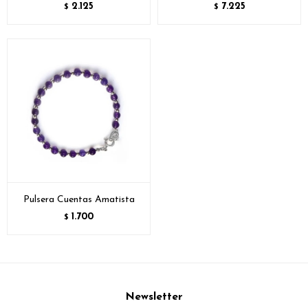
2.125
7.225
$
$
Pulsera Cuentas Amatista
1.700
$
Newsletter