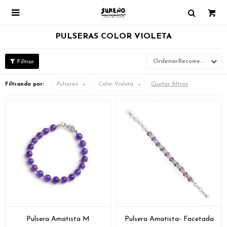

PULSERAS COLOR VIOLETA
Recomendados
Quitar filtros
Filtrando por:
Pulseras
Color:
Violeta
Pulsera Amatista M
Pulsera Amatista- Facetada