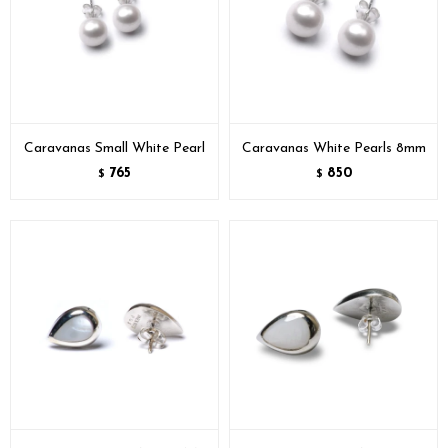
Caravanas Small White Pearl
Caravanas White Pearls 8mm
765
850
$
$