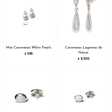
Mini Caravanas White Pearls
Caravanas Lagrimas de
Nácar
595
$
2.550
$