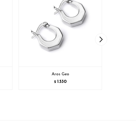
Aros Geo
1.530
$