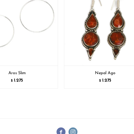
Aros Slim
Nepal Ago
1.275
1.275
$
$

