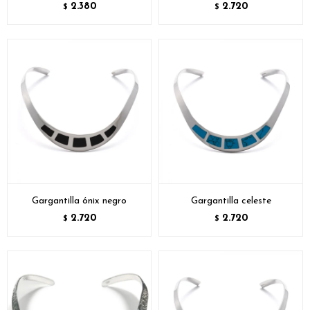
2.380
2.720
$
$
Gargantilla ónix negro
Gargantilla celeste
2.720
2.720
$
$