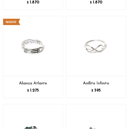
1.870
1.870
$
$
Alianza Atlante
Anillito Infinito
1.275
595
$
$