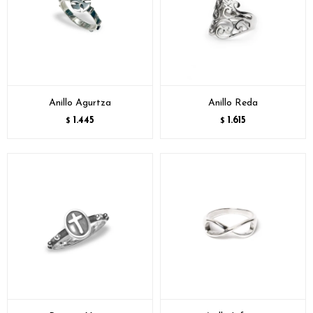
Anillo Agurtza
Anillo Reda
1.445
1.615
$
$