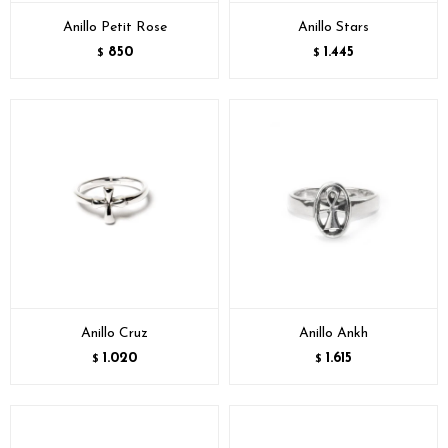
Anillo Petit Rose
Anillo Stars
850
1.445
$
$
Anillo Cruz
Anillo Ankh
1.020
1.615
$
$