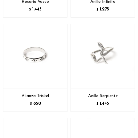
Rosario Vasco
Anillo Infinito
1.445
1.275
$
$
Alianza Triskel
Anillo Serpiente
850
1.445
$
$