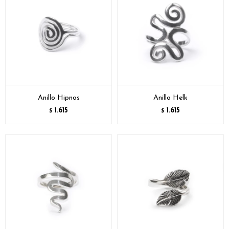
Anillo Hipnos
Anillo Helk
1.615
1.615
$
$