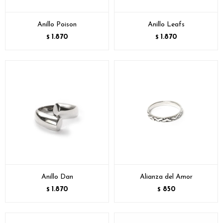
Anillo Poison
Anillo Leafs
1.870
1.870
$
$
Anillo Dan
Alianza del Amor
1.870
850
$
$