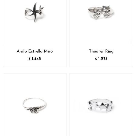
Anillo Estrella Miró
Theater Ring
1.445
1.275
$
$