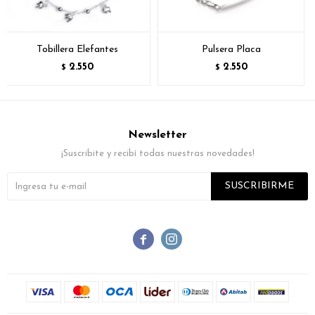
Tobillera Elefantes
Pulsera Placa
2.550
2.550
$
$
Newsletter
¡Suscribite y recibí todas nuestras novedades!
SUSCRIBIRME

