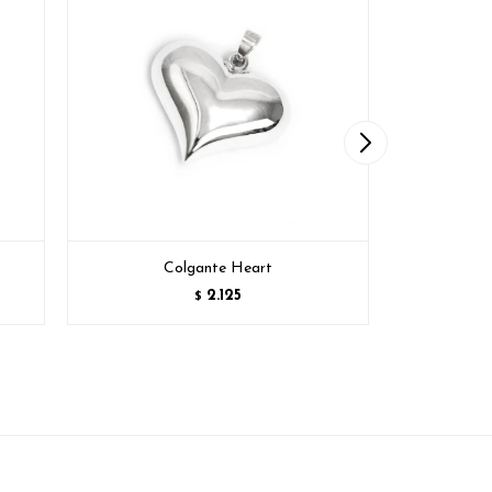
Colgante Heart
Co
2.125
$