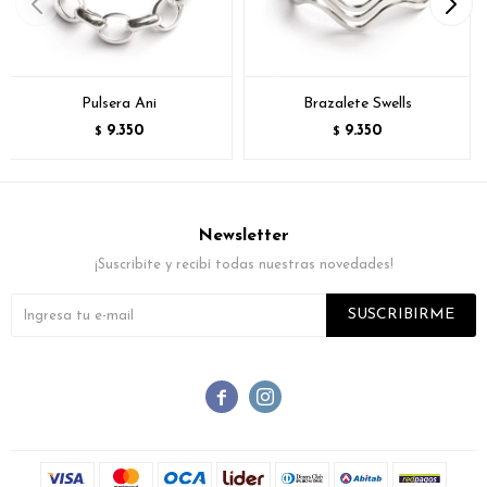
Pulsera Ani
Brazalete Swells
9.350
9.350
$
$
Newsletter
¡Suscribite y recibí todas nuestras novedades!
SUSCRIBIRME

