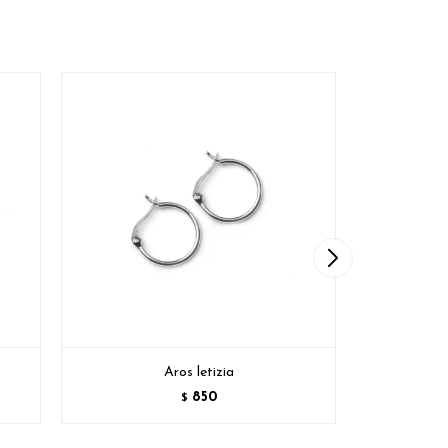
Aros letizia
T
850
$