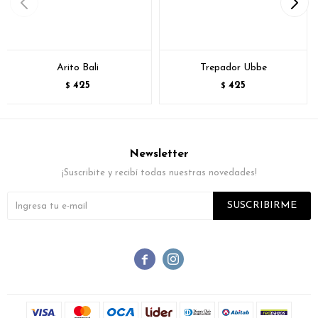
Arito Bali
Trepador Ubbe
425
425
$
$
Newsletter
¡Suscribite y recibí todas nuestras novedades!
SUSCRIBIRME

