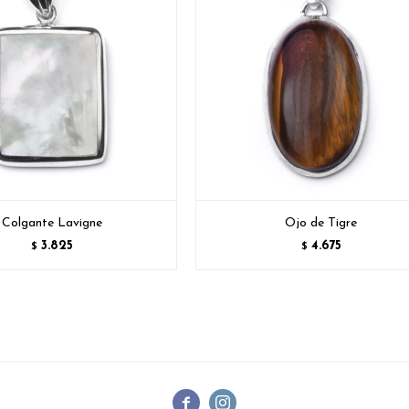
Colgante Lavigne
Ojo de Tigre
3.825
4.675
$
$

