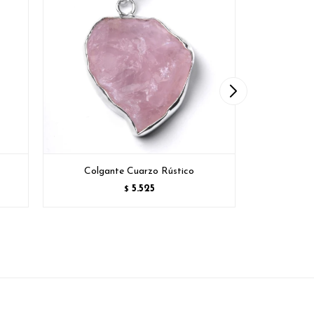
Colgante Cuarzo Rústico
Col
5.525
$