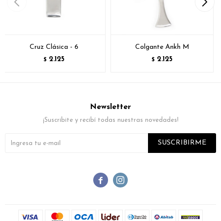
Cruz Clásica - 6
Colgante Ankh M
2.125
2.125
$
$
Newsletter
¡Suscribite y recibí todas nuestras novedades!
SUSCRIBIRME

