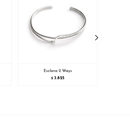
Esclava 2 Ways
E
3.825
$