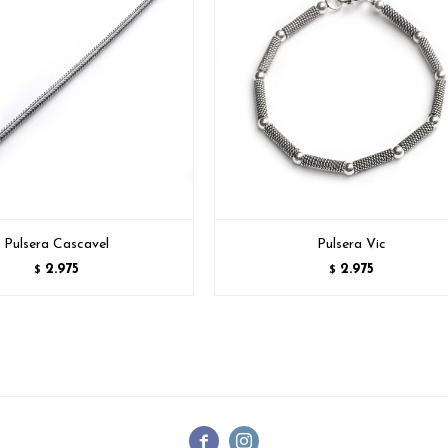
Pulsera Cascavel
Pulsera Vic
2.975
2.975
$
$

