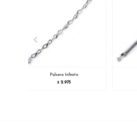
Pulsera Infinito
2.975
$