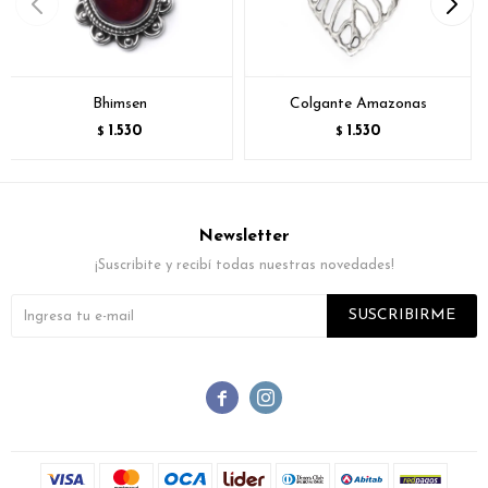
Bhimsen
Colgante Amazonas
1.530
1.530
$
$
Newsletter
¡Suscribite y recibí todas nuestras novedades!
SUSCRIBIRME

