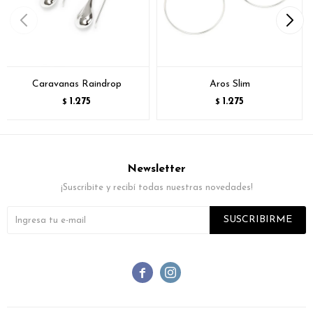
Caravanas Raindrop
Aros Slim
1.275
1.275
$
$
Newsletter
¡Suscribite y recibí todas nuestras novedades!
SUSCRIBIRME

