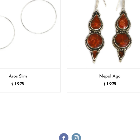
Aros Slim
Nepal Ago
1.275
1.275
$
$

