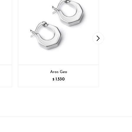
Aros Geo
1.530
$