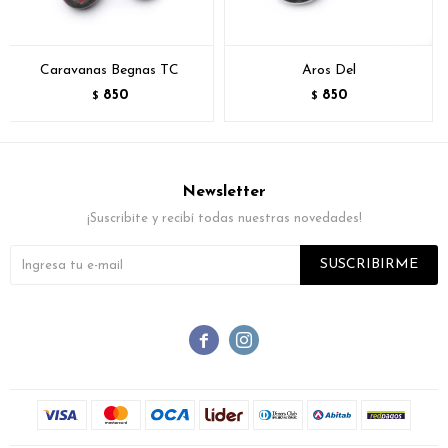
Caravanas Begnas TC
Aros Del
850
850
$
$
Newsletter
¡Suscribite y recibí todas nuestras novedades!
SUSCRIBIRME

