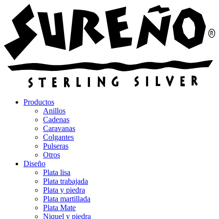
Productos
Anillos
Cadenas
Caravanas
Colgantes
Pulseras
Otros
Diseño
Plata lisa
Plata trabajada
Plata y piedra
Plata martillada
Plata Mate
Niquel y piedra