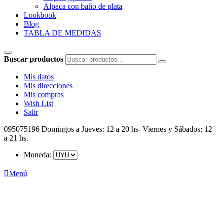
Alpaca con baño de plata
Lookbook
Blog
TABLA DE MEDIDAS
Buscar productos
Mis datos
Mis direcciones
Mis compras
Wish List
Salir
095075196
Domingos a Jueves: 12 a 20 hs- Viernes y Sábados: 12
a 21 hs.
Moneda:

Menú