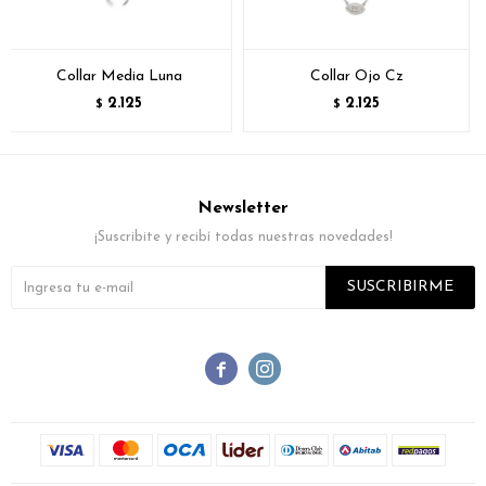
Collar Media Luna
Collar Ojo Cz
2.125
2.125
$
$
Newsletter
¡Suscribite y recibí todas nuestras novedades!
SUSCRIBIRME

