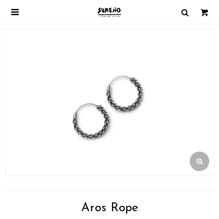

Aros Rope