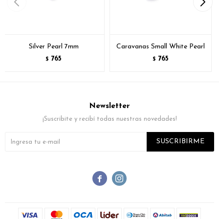
Silver Pearl 7mm
Caravanas Small White Pearl
765
765
$
$
Newsletter
¡Suscribite y recibí todas nuestras novedades!
SUSCRIBIRME

