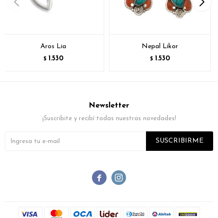
Aros Lia
Nepal Likor
1.530
1.530
$
$
Newsletter
¡Suscribite y recibí todas nuestras novedades!
SUSCRIBIRME

