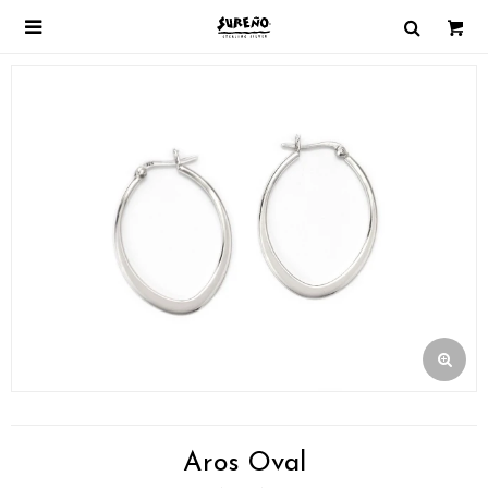

Aros Oval