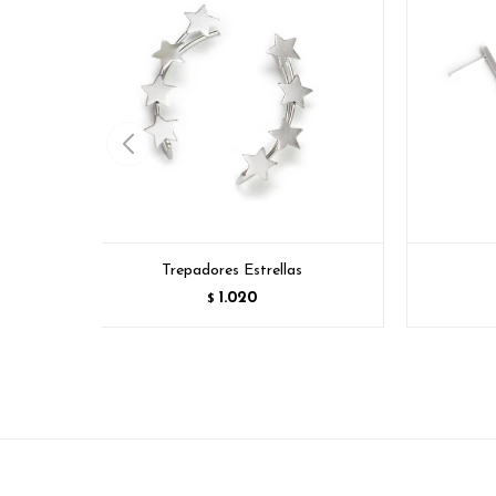
Trepadores Estrellas
1.020
$