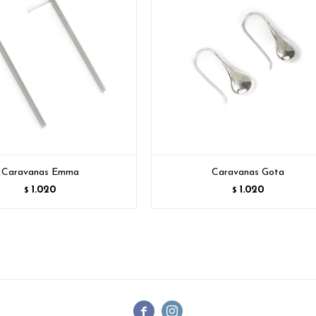
Caravanas Emma
Caravanas Gota
1.020
1.020
$
$

