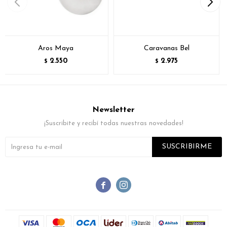
Aros Maya
Caravanas Bel
2.550
2.975
$
$
Newsletter
¡Suscribite y recibí todas nuestras novedades!
SUSCRIBIRME

