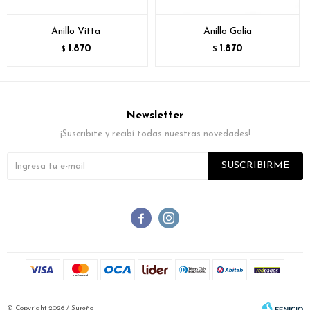
Anillo Vitta
Anillo Galia
1.870
1.870
$
$
Newsletter
¡Suscribite y recibí todas nuestras novedades!
SUSCRIBIRME


© Copyright 2026 / Sureño