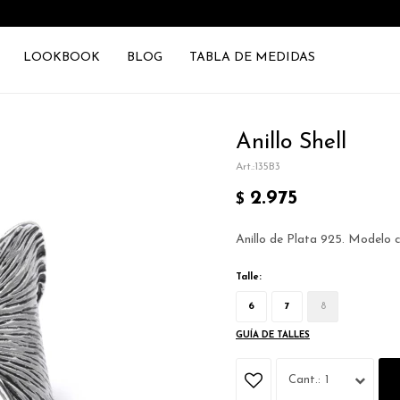
LOOKBOOK
BLOG
TABLA DE MEDIDAS
Anillo Shell
135B3
2.975
$
Anillo de Plata 925. Modelo 
Talle:
6
7
8
GUÍA DE TALLES
1