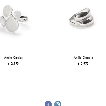
Anillo Circles
Anillo Double
2.975
2.975
$
$

