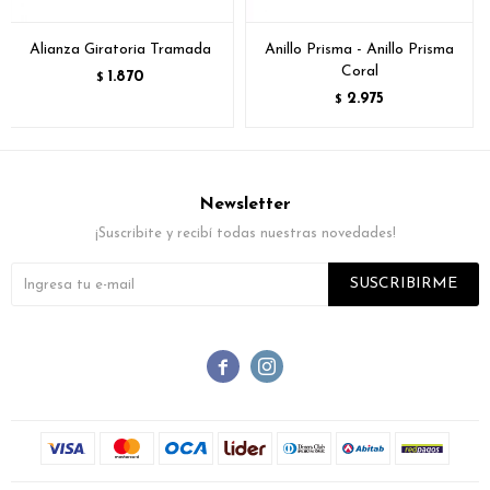
Alianza Giratoria Tramada
Anillo Prisma - Anillo Prisma
Coral
1.870
$
2.975
$
Newsletter
¡Suscribite y recibí todas nuestras novedades!
SUSCRIBIRME

