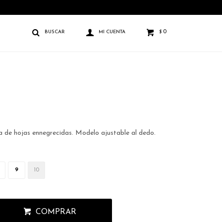
0
$
a de hojas ennegrecidas. Modelo ajustable al dedo.
9
10
COMPRAR