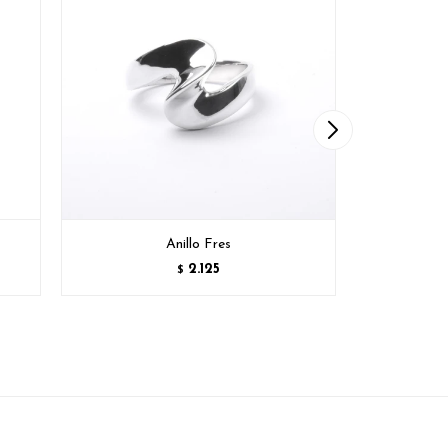
Anillo Fres
2.125
$