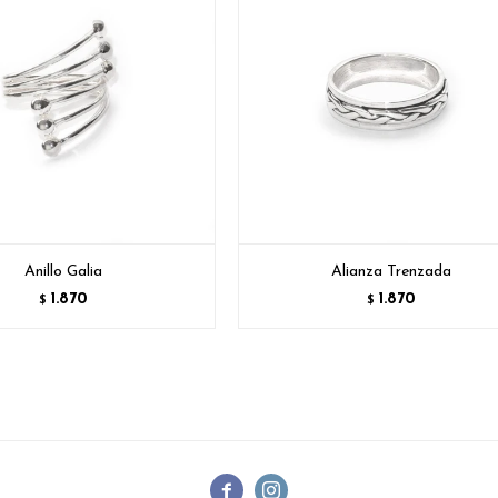
Anillo Galia
Alianza Trenzada
1.870
1.870
$
$

