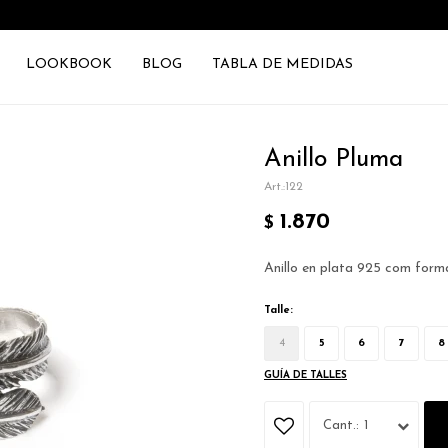
LOOKBOOK
BLOG
TABLA DE MEDIDAS
Anillo Pluma
122
1.870
$
Anillo en plata 925 com form
Talle:
4
5
6
7
8
GUÍA DE TALLES
1