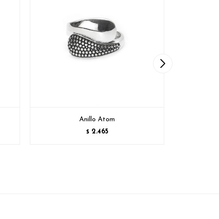
Anillo Atom
2.465
$