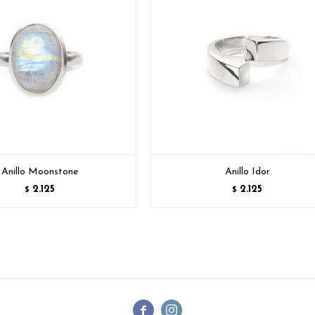
Anillo Moonstone
Anillo Idor
2.125
2.125
$
$

