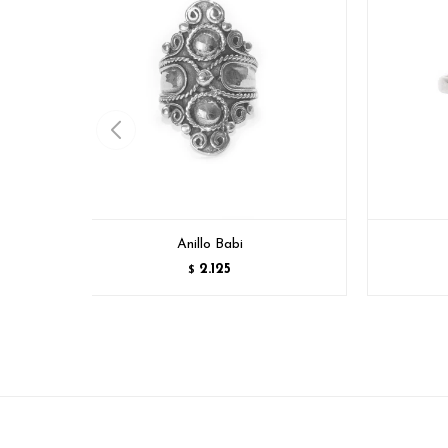
Anillo Babi
2.125
$