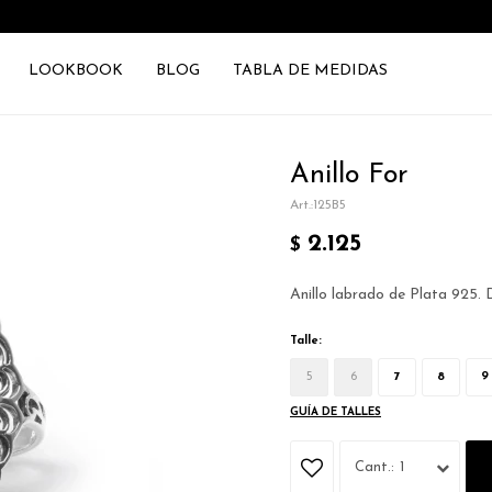
LOOKBOOK
BLOG
TABLA DE MEDIDAS
Anillo For
125B5
2.125
$
Anillo labrado de Plata 925. 
Talle:
5
6
7
8
9
GUÍA DE TALLES
1