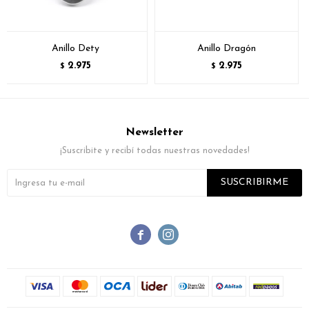
Anillo Dety
Anillo Dragón
2.975
2.975
$
$
Newsletter
¡Suscribite y recibí todas nuestras novedades!
SUSCRIBIRME

