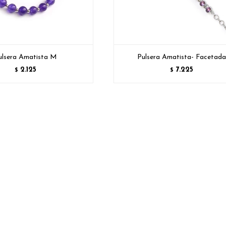
ulsera Amatista M
Pulsera Amatista- Facetada
2.125
7.225
$
$