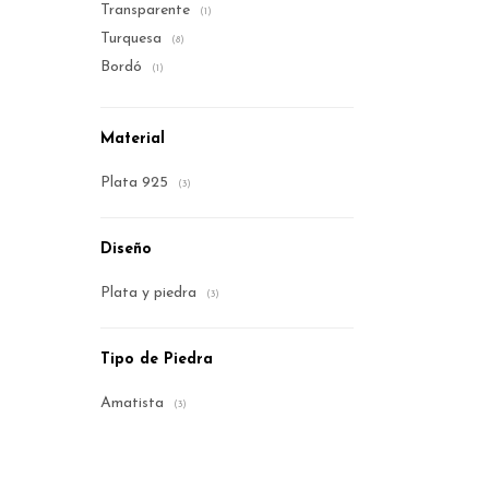
Transparente
(1)
Turquesa
(8)
Bordó
(1)
Material
Plata 925
(3)
Diseño
Plata y piedra
(3)
Tipo de Piedra
Amatista
(3)