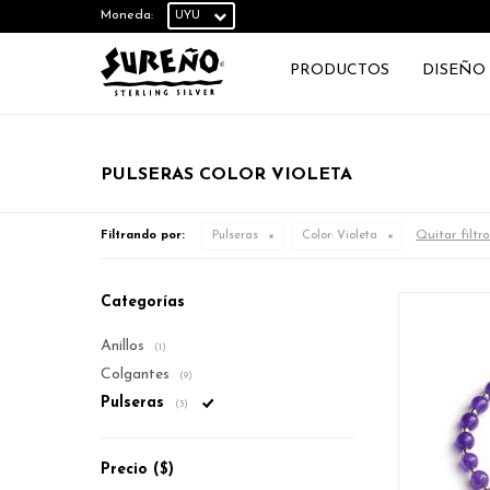
Moneda:
PRODUCTOS
DISEÑO
PULSERAS COLOR VIOLETA
Quitar filtro
Filtrando por:
Pulseras
Color:
Violeta
Categorías
Anillos
(1)
Colgantes
(9)
Pulseras
(3)
Precio
($)