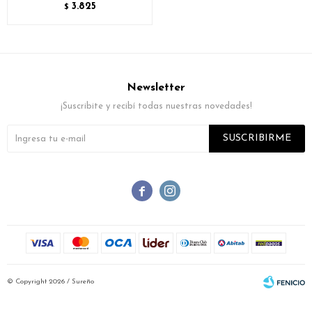
3.825
$
Newsletter
¡Suscribite y recibí todas nuestras novedades!
SUSCRIBIRME


© Copyright 2026 / Sureño