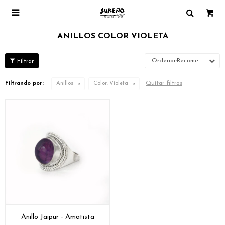

ANILLOS COLOR VIOLETA
Recomendados
Quitar filtros
Filtrando por:
Anillos
Color:
Violeta
Anillo Jaipur - Amatista